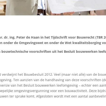
. dr. ing. Peter de Haan in het Tijdschrift voor Bouwrecht (TBR 
en onder de Omgevingswet en onder de Wet kwaliteitsborging v
n bouwtechnische voorschriften uit het Besluit bouwwerken lee
erdwijnt het Bouwbesluit 2012. Veel (maar niet alle) van de bouwt
eving. Ten aanzien van de handhaving van deze voorschriften (de 
versie van het Besluit bouwwerken leefomgeving – echter een aanta
rroepelijke omgevingsvergunning voor een bouwactiviteit. Deze bijdr
ouwen ter sprake komt. Afgesloten wordt met een aantal aanbeveli