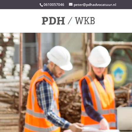
0610057046
peter@pdhadvocatuur.nl